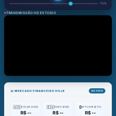
70%
TRANSMISSÃO HD ESTÚDIO
📊 MERCADO FINANCEIRO HOJE
AO VIVO
🇺🇸
🇪🇺
₿
DÓLAR (USD)
EURO (EUR)
BITCOIN (BTC)
R$ --
R$ --
R$ --