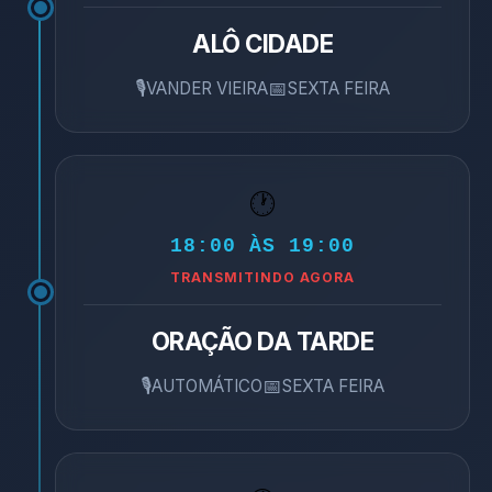
ALÔ CIDADE
🎙️
📅
VANDER VIEIRA
SEXTA FEIRA
🕐
18:00 ÀS 19:00
TRANSMITINDO AGORA
ORAÇÃO DA TARDE
🎙️
📅
AUTOMÁTICO
SEXTA FEIRA