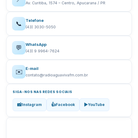
Av. Curitiba, 1574 – Centro, Apucarana / PR
Telefone
📞
(43) 3030-5050
WhatsApp
💬
(43) 9 9964-7624
E-mail
✉️
contato@radioaguavivafm.com.br
SIGA-NOS NAS REDES SOCIAIS
📸
👍
▶️
Instagram
Facebook
YouTube