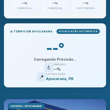
--%
--%
--%
COMERCIAL
COMERCIAL
CRIPTOMOEDA
☀️ TEMPO EM APUCARANA
ATUALIZAÇÃO AUTOMÁTICA
--°
Carregando Previsão...
UMIDADE
💧
--%
LOCALIZAÇÃO
📍
Apucarana, PR
CIDADES • APUCARANA